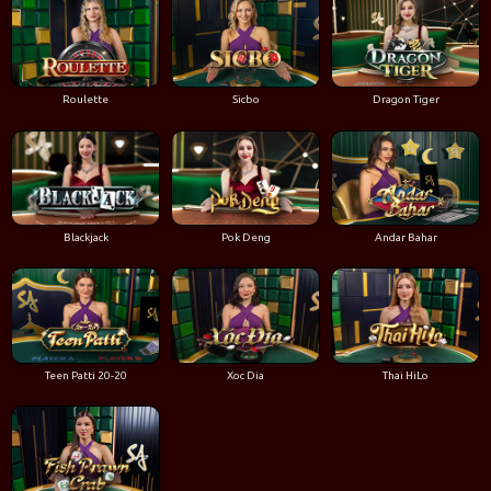
Roulette
Sicbo
Dragon Tiger
Blackjack
Pok Deng
Andar Bahar
Teen Patti 20-20
Xoc Dia
Thai HiLo