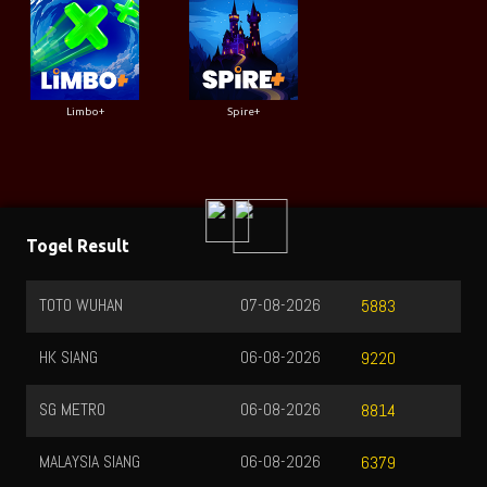
Limbo+
Spire+
Togel Result
TOTO WUHAN
07-08-2026
5883
HK SIANG
06-08-2026
9220
SG METRO
06-08-2026
8814
MALAYSIA SIANG
06-08-2026
6379