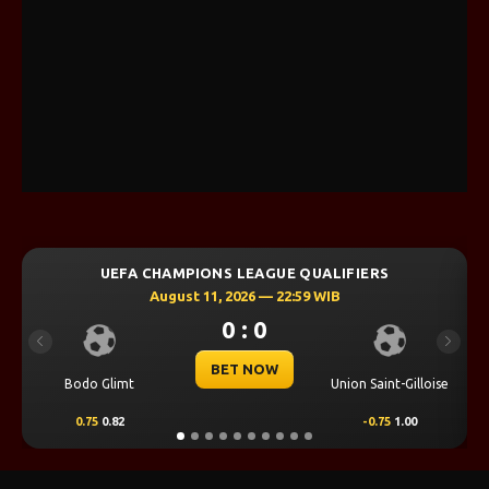
ALIFIERS
UEFA CHAMPIONS LEAGUE QUALIFI
WIB
August 12, 2026 — 02:00 WIB
0 : 0
Previous
Next
BET NOW
Union Saint-Gilloise
Lyon
Sp
-0.75
1.00
1
0.86