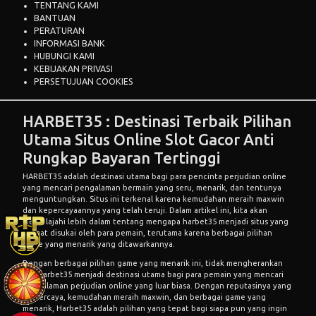
TENTANG KAMI
BANTUAN
PERATURAN
INFORMASI BANK
HUBUNGI KAMI
KEBIJAKAN PRIVASI
PERSETUJUAN COOKIES
HARBET35 : Destinasi Terbaik Pilihan
Utama Situs Online Slot Gacor Anti
Rungkap Bayaran Tertinggi
HARBET35 adalah destinasi utama bagi para pencinta perjudian online
yang mencari pengalaman bermain yang seru, menarik, dan tentunya
menguntungkan. Situs ini terkenal karena kemudahan meraih maxwin
dan kepercayaannya yang telah teruji. Dalam artikel ini, kita akan
menjelajahi lebih dalam tentang mengapa
harbet35
menjadi situs yang
sangat disukai oleh para pemain, terutama karena berbagai pilihan
game yang menarik yang ditawarkannya.
Dengan berbagai pilihan game yang menarik ini, tidak mengherankan
jika Harbet35 menjadi destinasi utama bagi para pemain yang mencari
pengalaman perjudian online yang luar biasa. Dengan reputasinya yang
terpercaya, kemudahan meraih maxwin, dan berbagai game yang
menarik, Harbet35 adalah pilihan yang tepat bagi siapa pun yang ingin