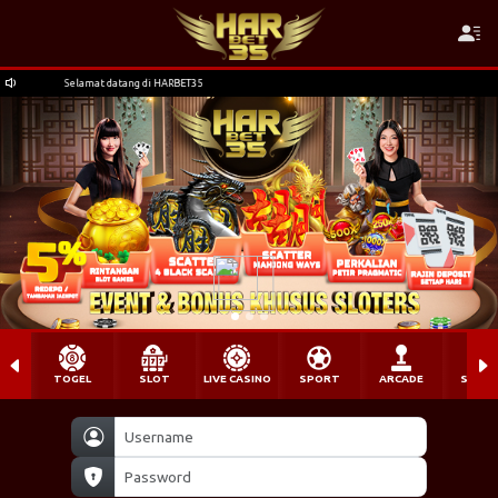
Selamat datang di HARBET35
Selamat datang di HARBET35
TOGEL
SLOT
LIVE CASINO
SPORT
ARCADE
SABU