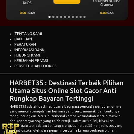
iversitatea
Red Bull Salzburg
Pafos FC
raiova
.00
0.53
0.75
0.60
-0.75
-0.7
TENTANG KAMI
BANTUAN
PERATURAN
INFORMASI BANK
HUBUNGI KAMI
KEBIJAKAN PRIVASI
PERSETUJUAN COOKIES
HARBET35 : Destinasi Terbaik Pilihan
Utama Situs Online Slot Gacor Anti
Rungkap Bayaran Tertinggi
HARBET35 adalah destinasi utama bagi para pencinta perjudian online
yang mencari pengalaman bermain yang seru, menarik, dan tentunya
menguntungkan. Situs ini terkenal karena kemudahan meraih maxwin
dan kepercayaannya yang telah teruji. Dalam artikel ini, kita akan
menjelajahi lebih dalam tentang mengapa
harbet35
menjadi situs yang
sangat disukai oleh para pemain, terutama karena berbagai pilihan