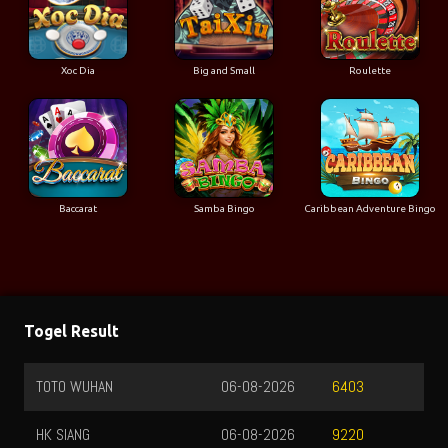
Xoc Dia
Big and Small
Roulette
Baccarat
Samba Bingo
Caribbean Adventure Bingo
Togel Result
TOTO WUHAN
06-08-2026
6403
HK SIANG
06-08-2026
9220