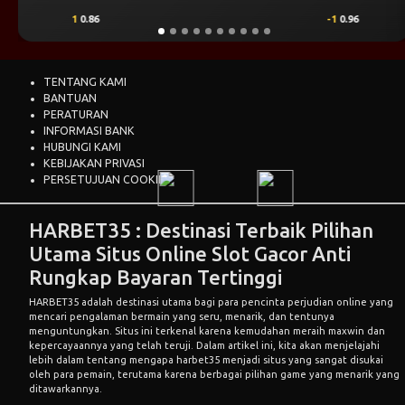
-1
0.96
-0.5
0.95
TENTANG KAMI
BANTUAN
PERATURAN
INFORMASI BANK
HUBUNGI KAMI
KEBIJAKAN PRIVASI
PERSETUJUAN COOKIES
HARBET35 : Destinasi Terbaik Pilihan
Utama Situs Online Slot Gacor Anti
Rungkap Bayaran Tertinggi
HARBET35 adalah destinasi utama bagi para pencinta perjudian online yang
mencari pengalaman bermain yang seru, menarik, dan tentunya
menguntungkan. Situs ini terkenal karena kemudahan meraih maxwin dan
kepercayaannya yang telah teruji. Dalam artikel ini, kita akan menjelajahi
lebih dalam tentang mengapa
harbet35
menjadi situs yang sangat disukai
oleh para pemain, terutama karena berbagai pilihan game yang menarik yang
ditawarkannya.